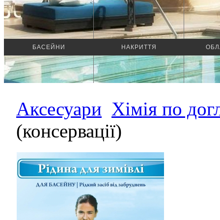
БАСЕЙНИ
НАКРИТТЯ
ОБЛ
Аксесуари
Хімія по дог
(консервації)